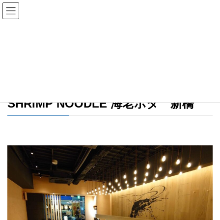
コ
ナ
ン
ビ
テ
ゲ
ン
ー
店舗情報（詳細）
ツ
シ
へ
ョ
ス
ン
HOME
事業内容
店舗情報（詳細）
キ
に
ッ
移
プ
動
SHRIMP NOODLE 海老ポタ
新橋