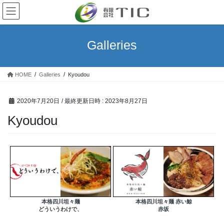
コ
ナ
ン
ビ
テ
ゲ
ン
ー
Galleries
ツ
シ
へ
ョ
ス
ン
HOME
Galleries
Kyoudou
キ
に
ッ
移
プ
動
2020年7月20日
/ 最終更新日時 :
2023年8月27日
Kyoudou
本格四川坦々麺
本格四川坦々麺 赤い鯨
どういうわけで、
赤坂