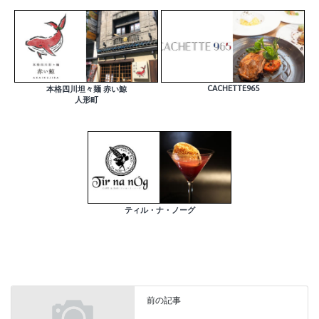
CACHETTE965
本格四川坦々麺 赤い鯨
人形町
ティル・ナ・ノーグ
前の記事