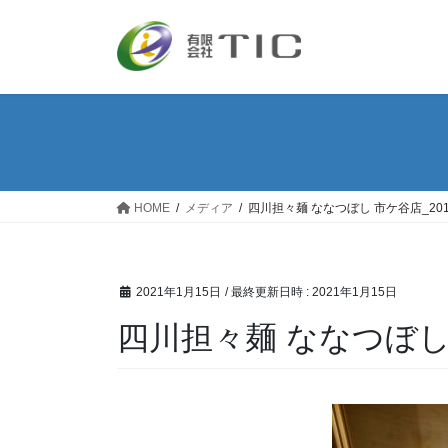
コ
ナ
ン
ビ
テ
ゲ
ン
ー
ツ
シ
へ
ョ
ス
ン
キ
に
ッ
移
HOME
メディア
四川担々麺 ななつぼし 市ケ谷店_201
プ
動
2021年1月15日
/ 最終更新日時 :
2021年1月15日
四川担々麺 ななつぼし 