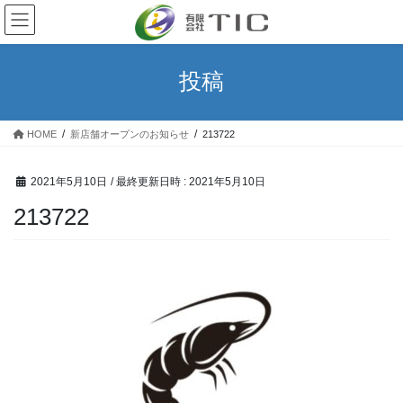
コ
ナ
ン
ビ
テ
ゲ
ン
ー
投稿
ツ
シ
へ
ョ
ス
ン
HOME
新店舗オープンのお知らせ
213722
キ
に
ッ
移
プ
動
2021年5月10日
/ 最終更新日時 :
2021年5月10日
213722