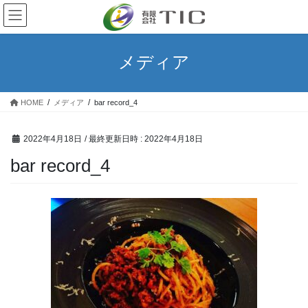
コ
ナ
ン
ビ
テ
ゲ
ン
ー
メディア
ツ
シ
へ
ョ
ス
ン
HOME
メディア
bar record_4
キ
に
ッ
移
プ
動
2022年4月18日
/ 最終更新日時 :
2022年4月18日
bar record_4